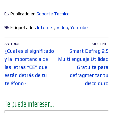
Publicado en
Soporte Tecnico
Etiquetados
Internet
,
Video
,
Youtube
Navegación
ANTERIOR
SIGUIENTE
de
Entrada
Entrada
¿Cual es el significado
Smart Defrag 2.5
entradas
anterior:
siguiente:
y la importancia de
Multilenguaje Utilidad
las letras “CE” que
Gratuita para
están detrás de tu
defragmentar tu
teléfono?
disco duro
Te puede interesar...