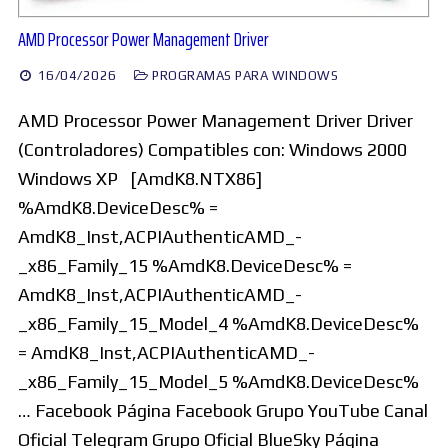
AMD Processor Power Management Driver
16/04/2026
PROGRAMAS PARA WINDOWS
AMD Processor Power Management Driver Driver
(Controladores) Compatibles con: Windows 2000
Windows XP [AmdK8.NTX86]
%AmdK8.DeviceDesc% =
AmdK8_Inst,ACPIAuthenticAMD_-
_x86_Family_15 %AmdK8.DeviceDesc% =
AmdK8_Inst,ACPIAuthenticAMD_-
_x86_Family_15_Model_4 %AmdK8.DeviceDesc%
= AmdK8_Inst,ACPIAuthenticAMD_-
_x86_Family_15_Model_5 %AmdK8.DeviceDesc%
… Facebook Página Facebook Grupo YouTube Canal
Oficial Telegram Grupo Oficial BlueSky Página