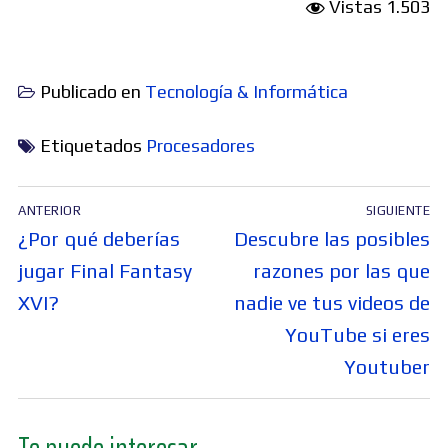
Vistas
1.503
Publicado en
Tecnología & Informática
Etiquetados
Procesadores
Navegación
ANTERIOR
SIGUIENTE
de
Entrada
Entrada
¿Por qué deberías
Descubre las posibles
entradas
anterior:
siguiente:
jugar Final Fantasy
razones por las que
XVI?
nadie ve tus videos de
YouTube si eres
Youtuber