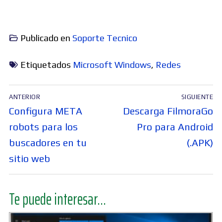
Publicado en
Soporte Tecnico
Etiquetados
Microsoft Windows
,
Redes
Navegación
ANTERIOR
SIGUIENTE
de
Entrada
Entrada
Configura META
Descarga FilmoraGo
entradas
anterior:
siguiente:
robots para los
Pro para Android
buscadores en tu
(.APK)
sitio web
Te puede interesar...