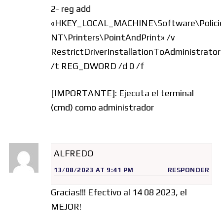
2- reg add
«HKEY_LOCAL_MACHINE\Software\Polici
NT\Printers\PointAndPrint» /v
RestrictDriverInstallationToAdministrator
/t REG_DWORD /d 0 /f
[IMPORTANTE]: Ejecuta el terminal
(cmd) como administrador
ALFREDO
13/08/2023 AT 9:41 PM
RESPONDER
Gracias!!! Efectivo al 14 08 2023, el
MEJOR!