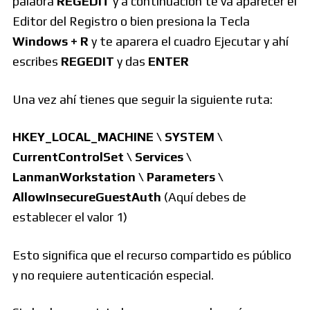
palabra
REGEDIT
y a continuación te va aparecer el
Editor del Registro o bien presiona la Tecla
Windows + R
y te aparera el cuadro Ejecutar y ahí
escribes
REGEDIT
y das
ENTER
Una vez ahí tienes que seguir la siguiente ruta:
HKEY_LOCAL_MACHINE \ SYSTEM \
CurrentControlSet \ Services \
LanmanWorkstation \ Parameters \
AllowInsecureGuestAuth
(Aquí debes de
establecer el valor 1)
Esto significa que el recurso compartido es público
y no requiere autenticación especial.