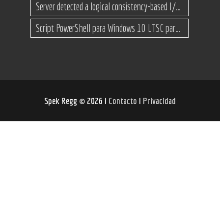
Server detected a logical consistency-based I/O error: incorrect pageid
Script PowerShell para Windows 10 LTSC para recuperar espacio
Spek Regg
©
2026 I
Contacto
I
Privacidad