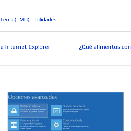
istema (CMD)
,
Utilidades
Entrada
de Internet Explorer
¿Qué alimentos con
siguiente: