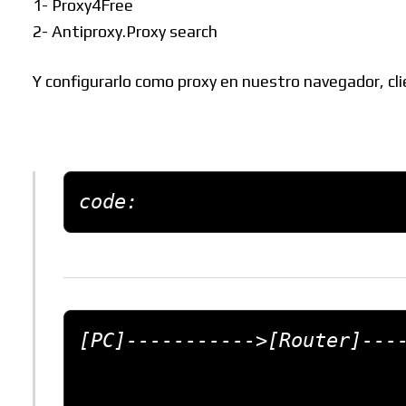
1- Proxy4Free
2- Antiproxy.Proxy search
Y configurarlo como proxy en nuestro navegador, c
code:
[PC]----------->[Router]----
                                [P