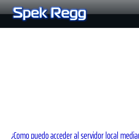
Ir
al
contenido
¿Como puedo acceder al servidor local median