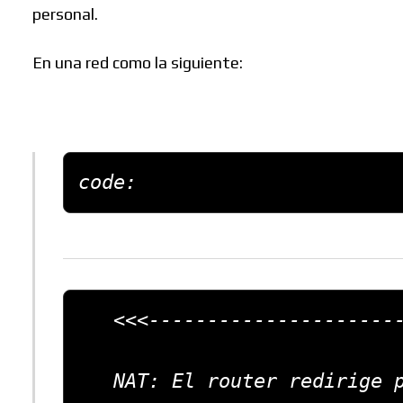
personal.
En una red como la siguiente:
code:
   <<<------------------------------

   NAT: El router redirige puertos 
