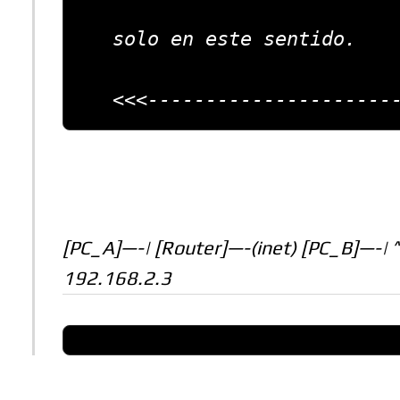
   solo en este sentido.

   <<<---------------------
[PC_A]—-| [Router]—-(inet) [PC_B]—-| ^
192.168.2.3