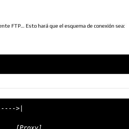
liente FTP… Esto hará que el esquema de conexión sea:
---->|

roxy]
