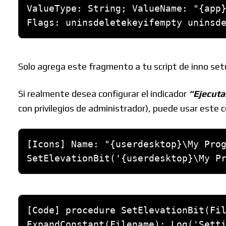
ValueType: String; ValueName: "{app}
Flags: uninsdeletekeyifempty uninsd
Solo agrega este fragmento a tu script de inno set
Si realmente desea configurar el indicador
“Ejecuta
con privilegios de administrador), puede usar este 
[Icons] Name: "{userdesktop}\My Prog
SetElevationBit('{userdesktop}\My P
[Code] procedure SetElevationBit(Fil
ExpandConstant(Filename); Log('Setti