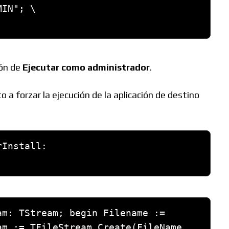
IN"; \

ión de
Ejecutar como administrador
.
 a forzar la ejecución de la aplicación de destino
Install: 
m: TStream; begin Filename := 
m := TFileStream.Create(FileName, 