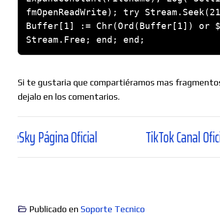
fmOpenReadWrite); try Stream.Seek(21
Buffer[1] := Chr(Ord(Buffer[1]) or $
Stream.Free; end; end;
Si te gustaria que compartiéramos mas fragmentos d
dejalo en los comentarios.
na Oficial
TikTok Canal Oficial
Publicado en
Soporte Tecnico