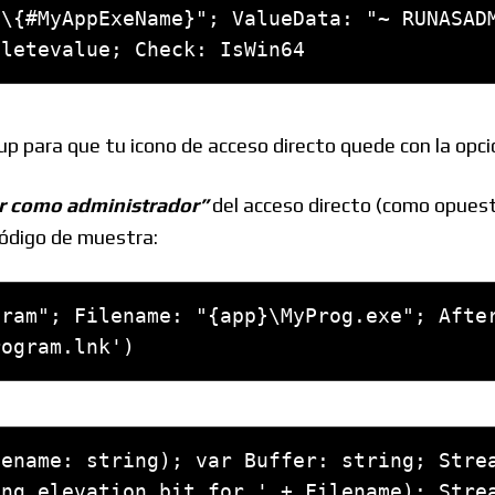
\{#MyAppExeName}"; ValueData: "~ RUNASADM
eletevalue; Check: IsWin64
up para que tu icono de acceso directo quede con la opc
r como administrador”
del acceso directo (como opuesto
código de muestra:
ram"; Filename: "{app}\MyProg.exe"; After
rogram.lnk')
ename: string); var Buffer: string; Strea
ng elevation bit for ' + Filename); Strea