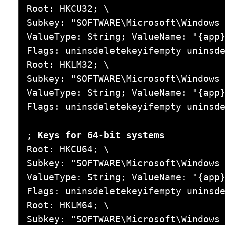
Root: HKCU32; \

Subkey: "SOFTWARE\Microsoft\Windows 
ValueType: String; ValueName: "{app}
Flags: uninsdeletekeyifempty uninsde
Root: HKLM32; \

Subkey: "SOFTWARE\Microsoft\Windows 
ValueType: String; ValueName: "{app}
Flags: uninsdeletekeyifempty uninsde
; Keys for 64-bit systems
Root: HKCU64; \

Subkey: "SOFTWARE\Microsoft\Windows 
ValueType: String; ValueName: "{app}
Flags: uninsdeletekeyifempty uninsde
Root: HKLM64; \

Subkey: "SOFTWARE\Microsoft\Windows 