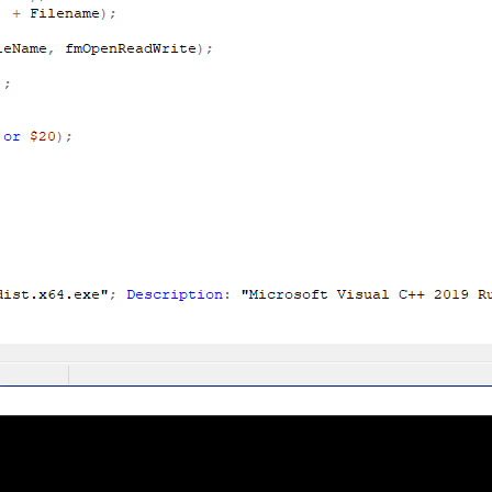
Foros
: