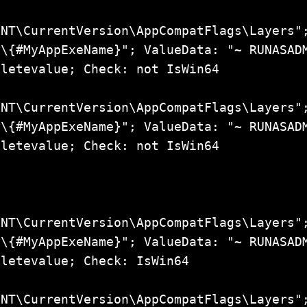
NT\CurrentVersion\AppCompatFlags\Layers";
\{#MyAppExeName}"; ValueData: "~ RUNASADM
letevalue; Check: not IsWin64

NT\CurrentVersion\AppCompatFlags\Layers";
\{#MyAppExeName}"; ValueData: "~ RUNASADM
letevalue; Check: not IsWin64

NT\CurrentVersion\AppCompatFlags\Layers";
\{#MyAppExeName}"; ValueData: "~ RUNASADM
letevalue; Check: IsWin64

NT\CurrentVersion\AppCompatFlags\Layers";