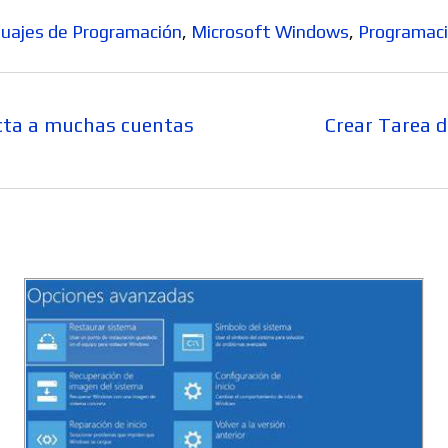
uajes de Programación
,
Microsoft Windows
,
Programac
Entrada
cta a muchas cuentas
Crear Tarea d
siguiente: