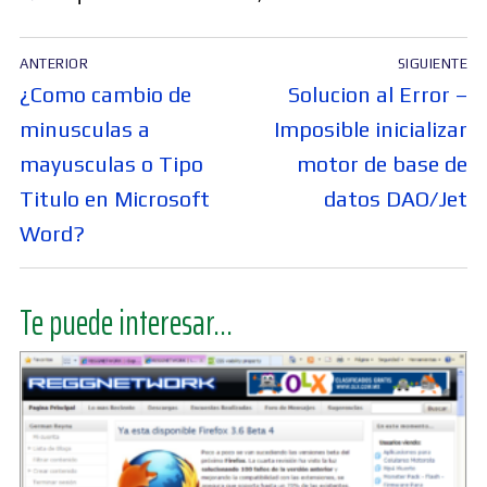
Navegación
ANTERIOR
SIGUIENTE
de
Entrada
Entrada
¿Como cambio de
Solucion al Error –
entradas
anterior:
siguiente:
minusculas a
Imposible inicializar
mayusculas o Tipo
motor de base de
Titulo en Microsoft
datos DAO/Jet
Word?
Te puede interesar...