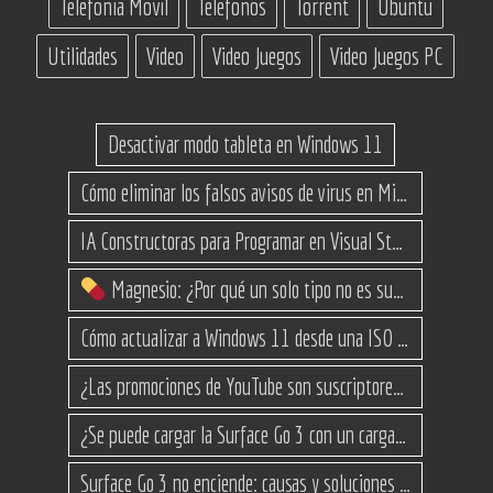
Telefonia Movil
Telefonos
Torrent
Ubuntu
Utilidades
Video
Video Juegos
Video Juegos PC
Desactivar modo tableta en Windows 11
Cómo eliminar los falsos avisos de virus en Microsoft Edge
IA Constructoras para Programar en Visual Studio con C#
Magnesio: ¿Por qué un solo tipo no es suficiente? (Guía de variantes)
Cómo actualizar a Windows 11 desde una ISO en equipos no compatibles
¿Las promociones de YouTube son suscriptores reales o bots? Esta es la Verdad
¿Se puede cargar la Surface Go 3 con un cargador USB-C de teléfono?
Surface Go 3 no enciende: causas y soluciones paso a paso para que arranque