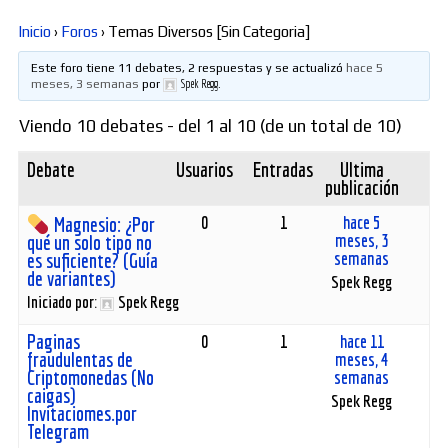
Inicio
›
Foros
›
Temas Diversos [Sin Categoria]
Diversos
Este foro tiene 11 debates, 2 respuestas y se actualizó
hace 5
meses, 3 semanas
por
Spek Regg
.
Soporte
Viendo 10 debates - del 1 al 10 (de un total de 10)
Debate
Usuarios
Entradas
Última
Foros
publicación
0
1
hace 5
Magnesio: ¿Por
meses, 3
qué un solo tipo no
semanas
es suficiente? (Guía
Buscar:
de variantes)
Spek Regg
Iniciado por:
Spek Regg
Paginas
0
1
hace 11
fraudulentas de
meses, 4
Criptomonedas (No
semanas
caigas)
Spek Regg
Invitaciomes.por
Telegram