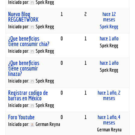
Iniciado por:
Spek Regg
Nuevo Blog
1
2
hace 12
REGGNETWORK
meses
Iniciado por:
Spek Regg
Spek Regg
¿Que beneficios
0
1
hace 1 año
tiene consumir chia?
Spek Regg
Iniciado por:
Spek Regg
¿Que beneficios
0
1
hace 1 año
tiene consumir
Spek Regg
linaza?
Iniciado por:
Spek Regg
Registrar codigo de
0
1
hace 1 año, 2
barras en México
meses
Iniciado por:
Spek Regg
Foro Youtube
0
1
hace 1 año, 4
meses
Iniciado por:
German Reyna
German Reyna