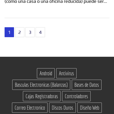
(como una casa o una oficina reducida) puede ser…
Paginación
1
2
3
4
de
entradas
Android
Antivirus
Basculas Electronicas (Balanzas)
Bases de Datos
Cajas Registradoras
Controladores
Correo Electronico
Discos Duros
Diseño Web