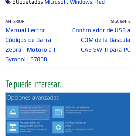
Etiquetados
Microsoft Windows
,
Red
Navegación
ANTERIOR
SIGUIENTE
de
Entrada
Entrada
Manual Lector
Controlador de USB a
entradas
anterior:
siguiente:
Códigos de Barra
COM de la Bascula
Zebra | Motorola |
CAS SW-II para PC
Symbol LS7808
Te puede interesar...