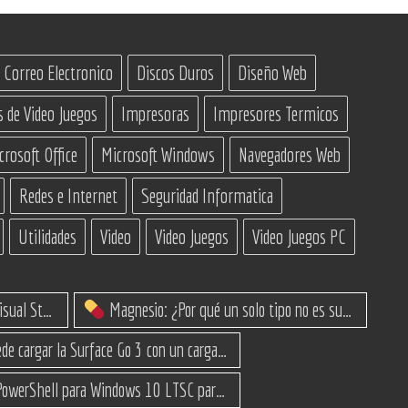
Correo Electronico
Discos Duros
Diseño Web
s de Video Juegos
Impresoras
Impresores Termicos
crosoft Office
Microsoft Windows
Navegadores Web
Redes e Internet
Seguridad Informatica
Utilidades
Video
Video Juegos
Video Juegos PC
IA Constructoras para Programar en Visual Studio con C#
Magnesio: ¿Por qué un solo tipo no es suficiente? (Guía de variantes)
¿Se puede cargar la Surface Go 3 con un cargador USB-C de teléfono?
Script PowerShell para Windows 10 LTSC para recuperar espacio