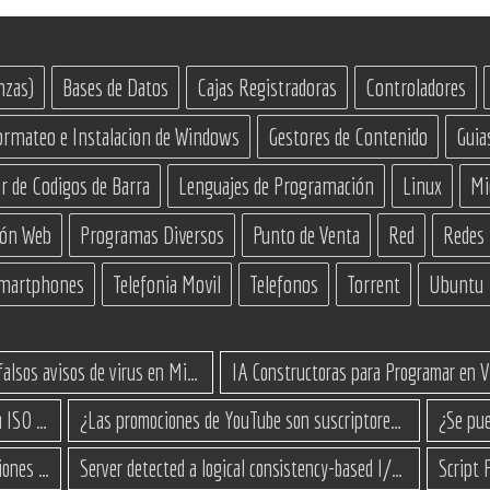
nzas)
Bases de Datos
Cajas Registradoras
Controladores
ormateo e Instalacion de Windows
Gestores de Contenido
Guia
r de Codigos de Barra
Lenguajes de Programación
Linux
Mi
ión Web
Programas Diversos
Punto de Venta
Red
Redes
martphones
Telefonia Movil
Telefonos
Torrent
Ubuntu
Cómo eliminar los falsos avisos de virus en Microsoft Edge
Cómo actualizar a Windows 11 desde una ISO en equipos no compatibles
¿Las promociones de YouTube son suscriptores reales o bots? Esta es la Verdad
Surface Go 3 no enciende: causas y soluciones paso a paso para que arranque
Server detected a logical consistency-based I/O error: incorrect pageid