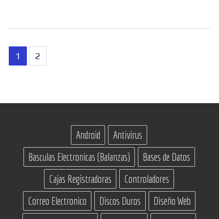
Paginación
1
2
de
entradas
Android
Antivirus
Basculas Electronicas (Balanzas)
Bases de Datos
Cajas Registradoras
Controladores
Correo Electronico
Discos Duros
Diseño Web