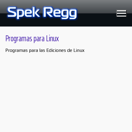
Ir
al
contenido
Programas para Linux
Programas para las Ediciones de Linux
Tecnología
Moviles
Windows
Linux