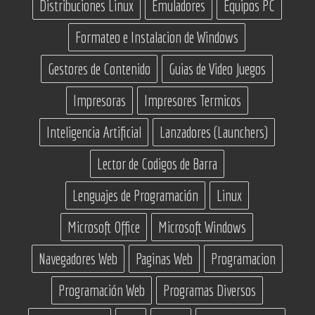
Distribuciones Linux
Emuladores
Equipos PC
Formateo e Instalacion de Windows
Gestores de Contenido
Guias de Video Juegos
Impresoras
Impresores Termicos
Inteligencia Artificial
Lanzadores (Launchers)
Lector de Codigos de Barra
Lenguajes de Programación
Linux
Microsoft Office
Microsoft Windows
Navegadores Web
Paginas Web
Programacion
Programación Web
Programas Diversos