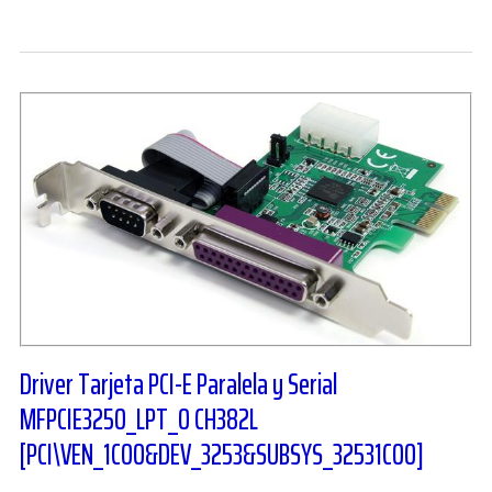
Driver Tarjeta PCI-E Paralela y Serial
MFPCIE3250_LPT_0 CH382L
[PCI\VEN_1C00&DEV_3253&SUBSYS_32531C00]