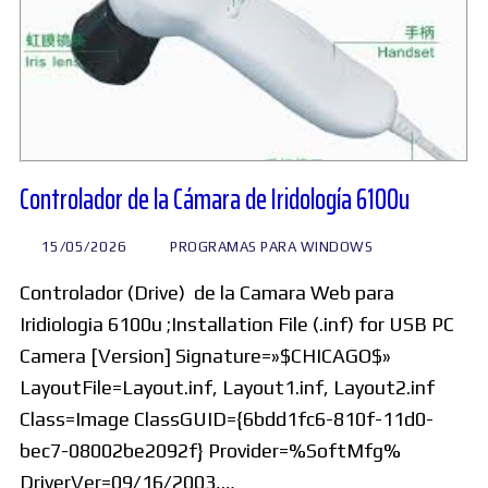
Controlador de la Cámara de Iridología 6100u
15/05/2026
PROGRAMAS PARA WINDOWS
Controlador (Drive) de la Camara Web para
Iridiologia 6100u ;Installation File (.inf) for USB PC
Camera [Version] Signature=»$CHICAGO$»
LayoutFile=Layout.inf, Layout1.inf, Layout2.inf
Class=Image ClassGUID={6bdd1fc6-810f-11d0-
bec7-08002be2092f} Provider=%SoftMfg%
DriverVer=09/16/2003,…