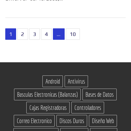
Paginación
1
2
3
4
…
10
de
entradas
Android
Antivirus
Basculas Electronicas (Balanzas)
Bases de Datos
Cajas Registradoras
Controladores
Correo Electronico
Discos Duros
Diseño Web