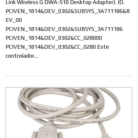
Link Wireless G DWA-510 Desktop Adapter). ID.
PCIVEN_1814&DEV_0302&SUBSYS_3A711186&R
EV_00
PCIVEN_1814&DEV_0302&SUBSYS_3A711186
PCIVEN_1814&DEV_0302&CC_028000
PCIVEN_1814&DEV_0302&CC_0280 Este
controlador…