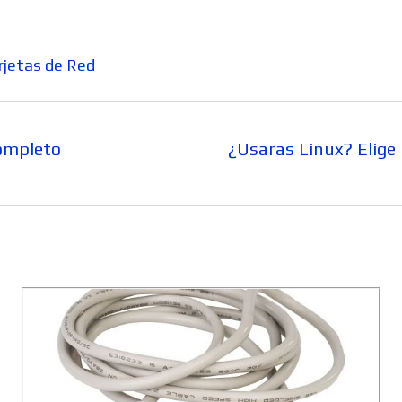
rjetas de Red
Entrada
ompleto
¿Usaras Linux? Elige 
siguiente: