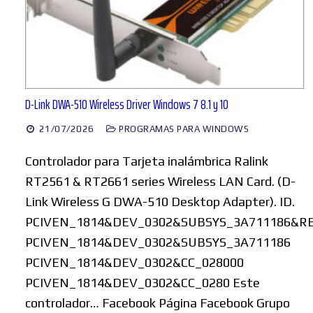
D-Link DWA-510 Wireless Driver Windows 7 8.1 y 10
21/07/2026
PROGRAMAS PARA WINDOWS
Controlador para Tarjeta inalámbrica Ralink
RT2561 & RT2661 series Wireless LAN Card. (D-
Link Wireless G DWA-510 Desktop Adapter). ID.
PCIVEN_1814&DEV_0302&SUBSYS_3A711186&R
PCIVEN_1814&DEV_0302&SUBSYS_3A711186
PCIVEN_1814&DEV_0302&CC_028000
PCIVEN_1814&DEV_0302&CC_0280 Este
controlador… Facebook Página Facebook Grupo