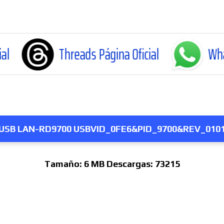
Threads Página Oficial
WhatsApp Canal 
USB LAN-RD9700 USBVID_0FE6&PID_9700&REV_010
Tamaño:
6 MB
Descargas:
73215