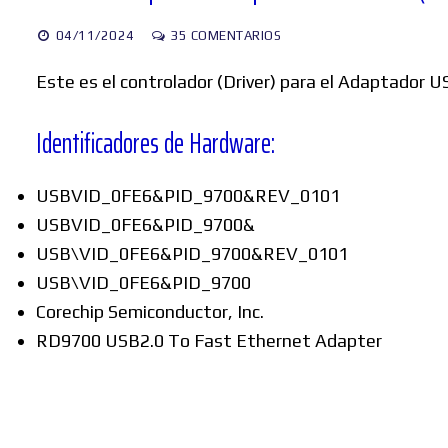
04/11/2024
35 COMENTARIOS
Este es el controlador (Driver) para el Adaptador 
Identificadores de Hardware:
USBVID_0FE6&PID_9700&REV_0101
USBVID_0FE6&PID_9700&
USB\VID_0FE6&PID_9700&REV_0101
USB\VID_0FE6&PID_9700
Corechip Semiconductor, Inc.
RD9700 USB2.0 To Fast Ethernet Adapter