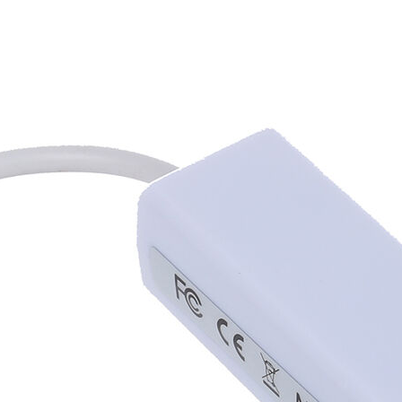
Foros
: