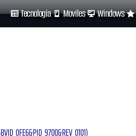
Tecnología
Moviles
Windows
Tecnología
Moviles
USBVID_0FE6&PID_9700&REV_0101)