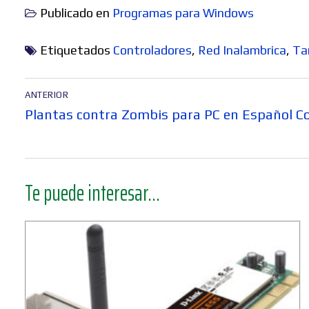
Publicado en
Programas para Windows
Etiquetados
Controladores
,
Red Inalambrica
,
Ta
Navegación
ANTERIOR
de
Entrada
Plantas contra Zombis para PC en Español C
entradas
anterior:
Te puede interesar...