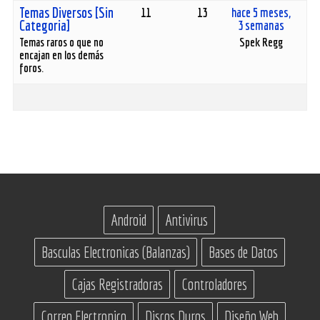
Temas Diversos [Sin
11
13
hace 5 meses,
Categoria]
3 semanas
Temas raros o que no
Spek Regg
encajan en los demás
foros.
Android
Antivirus
Basculas Electronicas (Balanzas)
Bases de Datos
Cajas Registradoras
Controladores
Correo Electronico
Discos Duros
Diseño Web