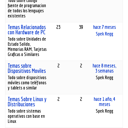
Todo sobre código
fuente de programacion
de todos los lenguajes
existentes
Temas Relacionados
23
39
hace 7 meses
con Hardware de PC
Spek Regg
Todo sobre Unidades de
Estado Solido,
Memorias RAM, Tarjetas
Graficas o Similares
Temas sobre
2
2
hace 8 meses,
Dispositivos Moviles
3 semanas
Todo sobre dispositivos
Spek Regg
móviles como teléfonos
y tablets o similar
Temas Sobre Linux y
2
2
hace 1 año, 4
Distribuciones
meses
Todo sobre sistemas
Spek Regg
operativos con base en
Linux