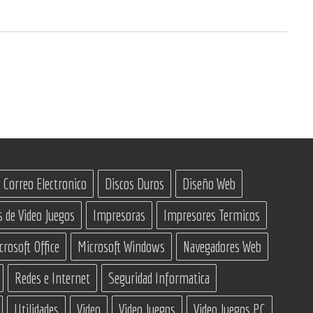
Correo Electronico
Discos Duros
Diseño Web
s de Video Juegos
Impresoras
Impresores Termicos
crosoft Office
Microsoft Windows
Navegadores Web
Redes e Internet
Seguridad Informatica
Utilidades
Video
Video Juegos
Video Juegos PC