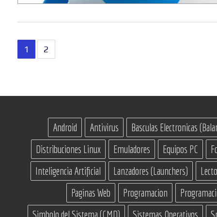
Paginación
1
2
de
entradas
Android
Antivirus
Basculas Electronicas (Bala
Distribuciones Linux
Emuladores
Equipos PC
F
Inteligencia Artificial
Lanzadores (Launchers)
Lecto
Paginas Web
Programacion
Programac
Simbolo del Sistema (CMD)
Sistemas Operativos
S