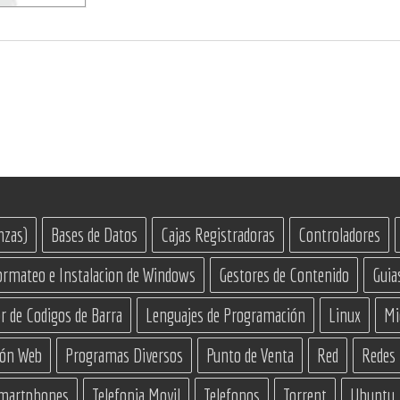
nzas)
Bases de Datos
Cajas Registradoras
Controladores
ormateo e Instalacion de Windows
Gestores de Contenido
Guia
r de Codigos de Barra
Lenguajes de Programación
Linux
Mi
ión Web
Programas Diversos
Punto de Venta
Red
Redes
martphones
Telefonia Movil
Telefonos
Torrent
Ubuntu