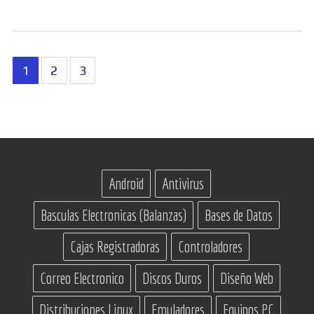
Paginación
1
2
3
de
entradas
Android
Antivirus
Basculas Electronicas (Balanzas)
Bases de Datos
Cajas Registradoras
Controladores
Correo Electronico
Discos Duros
Diseño Web
Distribuciones Linux
Emuladores
Equipos PC