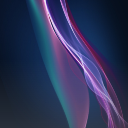
Foros
: