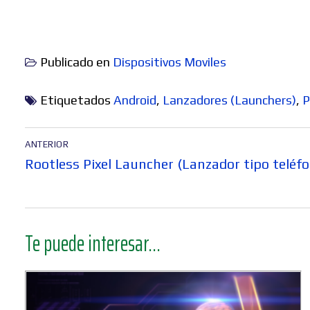
Publicado en
Dispositivos Moviles
Etiquetados
Android
,
Lanzadores (Launchers)
,
P
Navegación
ANTERIOR
de
Entrada
Rootless Pixel Launcher (Lanzador tipo teléfo
entradas
anterior:
Te puede interesar...