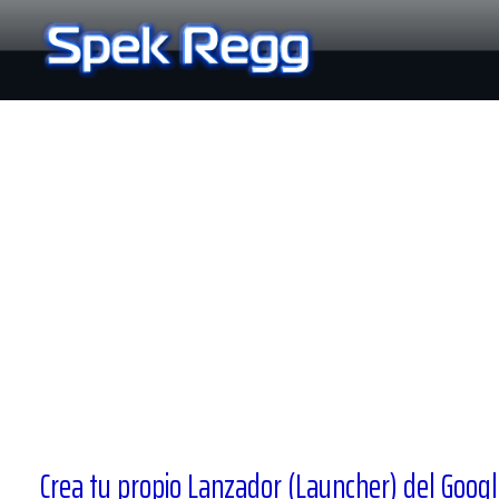
Ir
al
contenido
Crea tu propio Lanzador (Launcher) del Googl