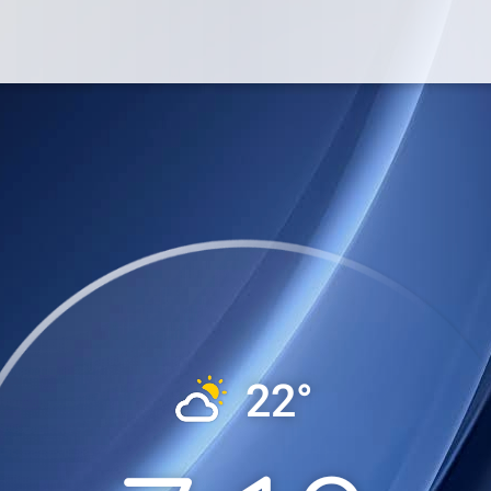
Foros
: