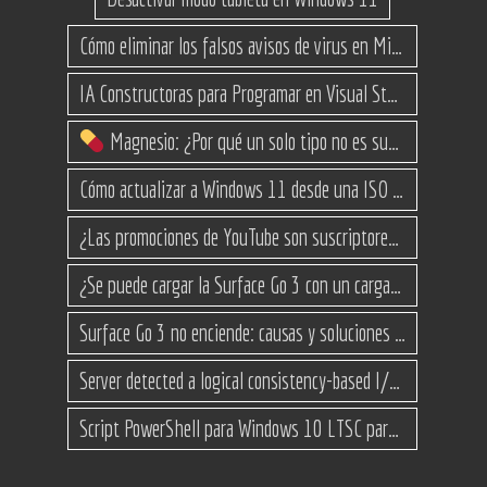
Cómo eliminar los falsos avisos de virus en Microsoft Edge
IA Constructoras para Programar en Visual Studio con C#
Magnesio: ¿Por qué un solo tipo no es suficiente? (Guía de variantes)
Cómo actualizar a Windows 11 desde una ISO en equipos no compatibles
¿Las promociones de YouTube son suscriptores reales o bots? Esta es la Verdad
¿Se puede cargar la Surface Go 3 con un cargador USB-C de teléfono?
Surface Go 3 no enciende: causas y soluciones paso a paso para que arranque
Server detected a logical consistency-based I/O error: incorrect pageid
Script PowerShell para Windows 10 LTSC para recuperar espacio