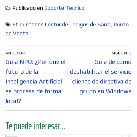
Publicado en
Soporte Tecnico
Etiquetados
Lector de Codigos de Barra
,
Punto
de Venta
Navegación
ANTERIOR
SIGUIENTE
de
Entrada
Entrada
Guía NPU: ¿Por qué el
Guia de cómo
entradas
anterior:
siguiente:
futuro de la
deshabilitar el servicio
Inteligencia Artificial
cliente de directiva de
se procesa de forma
grupo en Windows
local?
Te puede interesar...