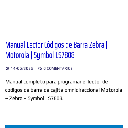
Diversos
Soporte
Manual Lector Códigos de Barra Zebra |
Motorola | Symbol LS7808
Foros
14/06/2026
0 COMENTARIOS
Buscar:
Manual completo para programar el lector de
codigos de barra de cajita omnidireccional Motorola
– Zebra – Symbol LS7808.