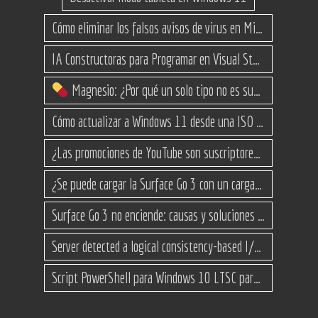
Cómo eliminar los falsos avisos de virus en Microsoft Edge
IA Constructoras para Programar en Visual Studio con C#
Magnesio: ¿Por qué un solo tipo no es suficiente? (Guía de variantes)
Cómo actualizar a Windows 11 desde una ISO en equipos no compatibles
¿Las promociones de YouTube son suscriptores reales o bots? Esta es la Verdad
¿Se puede cargar la Surface Go 3 con un cargador USB-C de teléfono?
Surface Go 3 no enciende: causas y soluciones paso a paso para que arranque
Server detected a logical consistency-based I/O error: incorrect pageid
Script PowerShell para Windows 10 LTSC para recuperar espacio