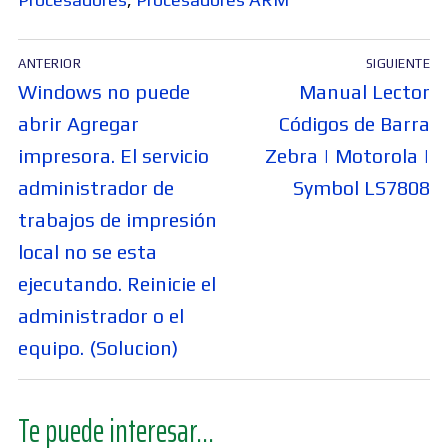
Navegación
ANTERIOR
SIGUIENTE
de
Entrada
Entrada
Windows no puede
Manual Lector
entradas
anterior:
siguiente:
abrir Agregar
Códigos de Barra
impresora. El servicio
Zebra | Motorola |
administrador de
Symbol LS7808
trabajos de impresión
local no se esta
ejecutando. Reinicie el
administrador o el
equipo. (Solucion)
Te puede interesar...