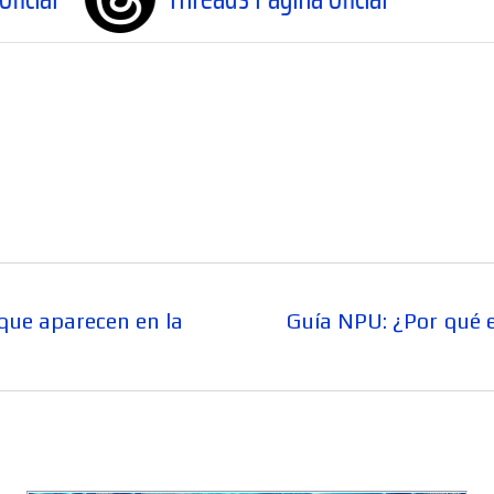
Entrada
que aparecen en la
Guía NPU: ¿Por qué el
siguiente: