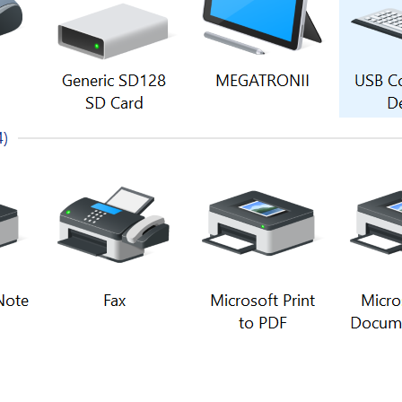
Foros
: