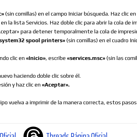
c»
(sin comillas) en el campo Iniciar búsqueda. Haz clic e
 la lista Servicios. Haz doble clic para abrir la cola de 
 «Aceptar» para detener temporalmente la cola de impresi
 system32 spool printers»
(sin comillas) en el cuadro In
.
ndo clic en
«Inicio»
, escribe
«services.msc»
(sin las comi
uevo haciendo doble clic sobre él.
sión y haz clic en
«Aceptar».
ipo vuelva a imprimir de la manera correcta, estos pasos
Threads Página Oficial
WhatsApp Ca