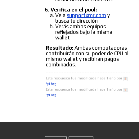
Verifica en el pool:
Ve a
supportxmr.com
y
busca tu dirección
Verás ambos equipos
reflejados bajo la misma
wallet
Resultado:
Ambas computadoras
contribuirán con su poder de CPU al
mismo wallet y recibirán pagos
combinados.
Esta respuesta fue modificada hace 1 año por
Spek Regg
.
Esta respuesta fue modificada hace 1 año por
Spek Regg
.