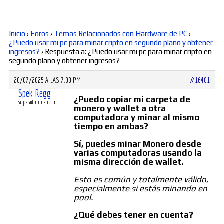
Diversos
Inicio
›
Foros
›
Temas Relacionados con Hardware de PC
›
¿Puedo usar mi pc para minar cripto en segundo plano y obtener
ingresos?
›
Respuesta a: ¿Puedo usar mi pc para minar cripto en
Soporte
segundo plano y obtener ingresos?
20/07/2025 A LAS 7:00 PM
#16401
Foros
Spek Regg
¿Puedo copiar mi carpeta de
Superadministrador
monero y wallet a otra
computadora y minar al mismo
tiempo en ambas?
Buscar:
Sí, puedes minar Monero desde
varias computadoras usando la
misma dirección de wallet.
Esto es común y totalmente válido,
especialmente si estás minando en
pool.
¿Qué debes tener en cuenta?