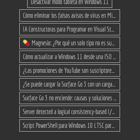
Desactivar modo tableta en Windows 11
Cómo eliminar los falsos avisos de virus en Microsoft Edge
IA Constructoras para Programar en Visual Studio con C#
Magnesio: ¿Por qué un solo tipo no es suficiente? (Guía de variantes)
Cómo actualizar a Windows 11 desde una ISO en equipos no compatibles
¿Las promociones de YouTube son suscriptores reales o bots? Esta es la Verdad
¿Se puede cargar la Surface Go 3 con un cargador USB-C de teléfono?
Surface Go 3 no enciende: causas y soluciones paso a paso para que arranque
Server detected a logical consistency-based I/O error: incorrect pageid
Script PowerShell para Windows 10 LTSC para recuperar espacio