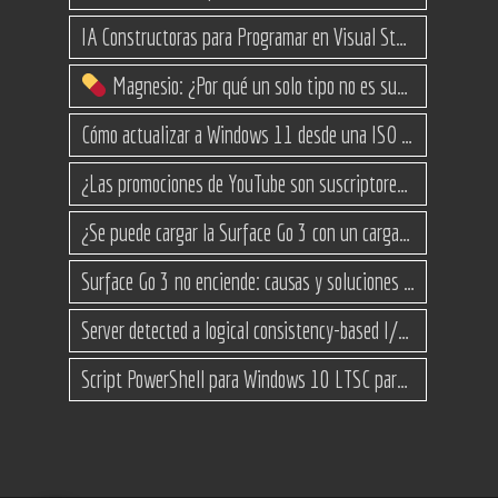
IA Constructoras para Programar en Visual Studio con C#
Magnesio: ¿Por qué un solo tipo no es suficiente? (Guía de variantes)
Cómo actualizar a Windows 11 desde una ISO en equipos no compatibles
¿Las promociones de YouTube son suscriptores reales o bots? Esta es la Verdad
¿Se puede cargar la Surface Go 3 con un cargador USB-C de teléfono?
Surface Go 3 no enciende: causas y soluciones paso a paso para que arranque
Server detected a logical consistency-based I/O error: incorrect pageid
Script PowerShell para Windows 10 LTSC para recuperar espacio