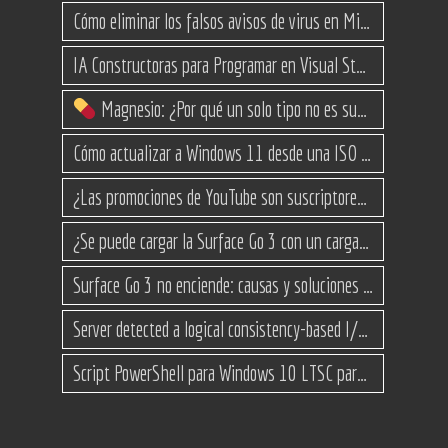
Cómo eliminar los falsos avisos de virus en Microsoft Edge
IA Constructoras para Programar en Visual Studio con C#
Magnesio: ¿Por qué un solo tipo no es suficiente? (Guía de variantes)
Cómo actualizar a Windows 11 desde una ISO en equipos no compatibles
¿Las promociones de YouTube son suscriptores reales o bots? Esta es la Verdad
¿Se puede cargar la Surface Go 3 con un cargador USB-C de teléfono?
Surface Go 3 no enciende: causas y soluciones paso a paso para que arranque
Server detected a logical consistency-based I/O error: incorrect pageid
Script PowerShell para Windows 10 LTSC para recuperar espacio