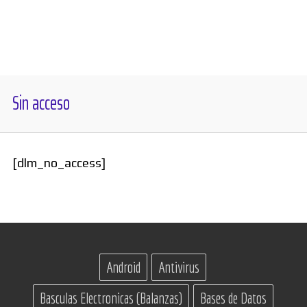
Diversos
Soporte
Sin acceso
Foros
[dlm_no_access]
Buscar:
Android
Antivirus
Basculas Electronicas (Balanzas)
Bases de Datos