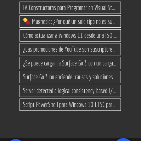
IA Constructoras para Programar en Visual Studio con C#
Magnesio: ¿Por qué un solo tipo no es suficiente? (Guía de variantes)
Cómo actualizar a Windows 11 desde una ISO en equipos no compatibles
¿Las promociones de YouTube son suscriptores reales o bots? Esta es la Verdad
¿Se puede cargar la Surface Go 3 con un cargador USB-C de teléfono?
Surface Go 3 no enciende: causas y soluciones paso a paso para que arranque
Server detected a logical consistency-based I/O error: incorrect pageid
Script PowerShell para Windows 10 LTSC para recuperar espacio