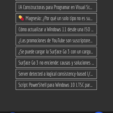
IA Constructoras para Programar en Visual Studio con C#
Magnesio: ¿Por qué un solo tipo no es suficiente? (Guía de variantes)
Cómo actualizar a Windows 11 desde una ISO en equipos no compatibles
¿Las promociones de YouTube son suscriptores reales o bots? Esta es la Verdad
¿Se puede cargar la Surface Go 3 con un cargador USB-C de teléfono?
Surface Go 3 no enciende: causas y soluciones paso a paso para que arranque
Server detected a logical consistency-based I/O error: incorrect pageid
Script PowerShell para Windows 10 LTSC para recuperar espacio