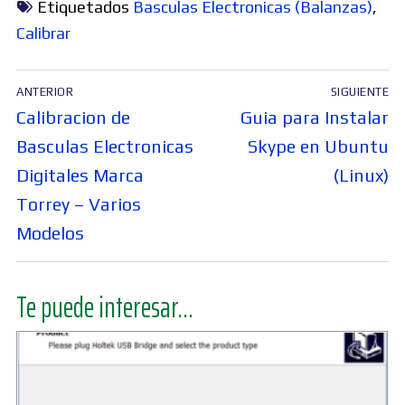
Etiquetados
Basculas Electronicas (Balanzas)
,
Calibrar
Navegación
ANTERIOR
SIGUIENTE
de
Entrada
Entrada
Calibracion de
Guia para Instalar
entradas
anterior:
siguiente:
Basculas Electronicas
Skype en Ubuntu
Digitales Marca
(Linux)
Torrey – Varios
Modelos
Te puede interesar...