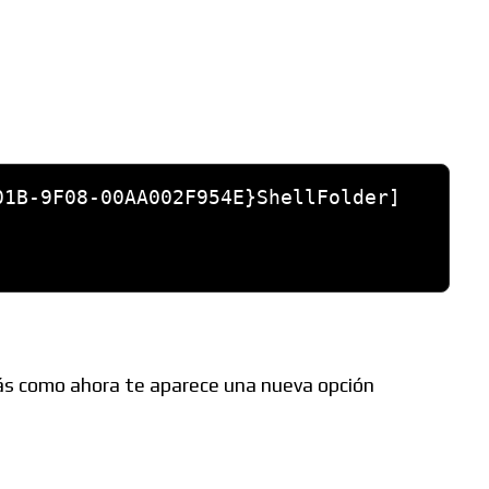
1B-9F08-00AA002F954E}ShellFolder]

verás como ahora te aparece una nueva opción