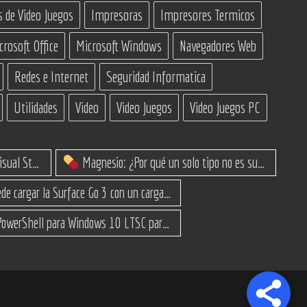
s de Video Juegos
Impresoras
Impresores Termicos
crosoft Office
Microsoft Windows
Navegadores Web
Redes e Internet
Seguridad Informatica
Utilidades
Video
Video Juegos
Video Juegos PC
IA Constructoras para Programar en Visual Studio con C#
Magnesio: ¿Por qué un solo tipo no es suficiente? (Guía de variantes)
¿Se puede cargar la Surface Go 3 con un cargador USB-C de teléfono?
Script PowerShell para Windows 10 LTSC para recuperar espacio