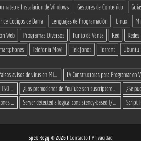
ormateo e Instalacion de Windows
Gestores de Contenido
Guia
r de Codigos de Barra
Lenguajes de Programación
Linux
Mi
ión Web
Programas Diversos
Punto de Venta
Red
Redes
martphones
Telefonia Movil
Telefonos
Torrent
Ubuntu
Cómo eliminar los falsos avisos de virus en Microsoft Edge
Cómo actualizar a Windows 11 desde una ISO en equipos no compatibles
¿Las promociones de YouTube son suscriptores reales o bots? Esta es la Verdad
Surface Go 3 no enciende: causas y soluciones paso a paso para que arranque
Server detected a logical consistency-based I/O error: incorrect pageid
Spek Regg
©
2026 I
Contacto
I
Privacidad