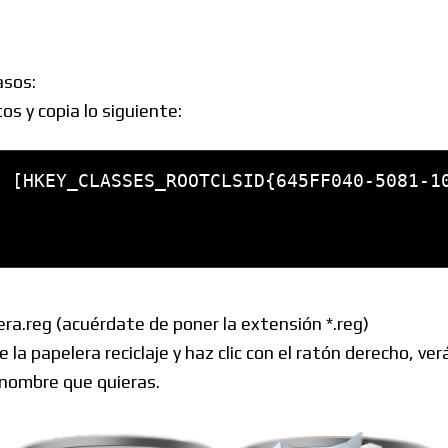
Windows
asos:
os y copia lo siguiente:
Linux
 [HKEY_CLASSES_ROOTCLSID{645FF040-5081-10
Diversos
a.reg (acuérdate de poner la extensión *.reg)
e la papelera reciclaje y haz clic con el ratón derecho, 
Soporte
 nombre que quieras.