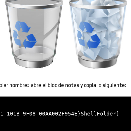
Foros
:
iar nombre» abre el bloc de notas y copia lo siguiente:
 

1-101B-9F08-00AA002F954E}ShellFolder]
