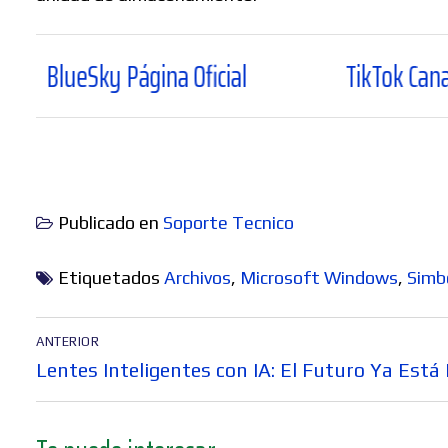
 Página Oficial
TikTok Canal Oficial
Publicado en
Soporte Tecnico
Etiquetados
Archivos
,
Microsoft Windows
,
Simb
Navegación
ANTERIOR
de
Entrada
Lentes Inteligentes con IA: El Futuro Ya Está
entradas
anterior: