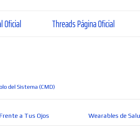
Threads Página Oficial
WhatsApp C
olo del Sistema (CMD)
Entrada
 Frente a Tus Ojos
Wearables de Salu
siguiente: