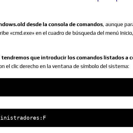
Windows
indows.old desde la consola de comandos
, aunque par
ribe «cmd.exe» en el cuadro de búsqueda del menú Inicio, 
Linux
,
tendremos que introducir los comandos listados a 
 con el clic derecho en la ventana de símbolo del sistema:
Diversos
Soporte
ministradores:F