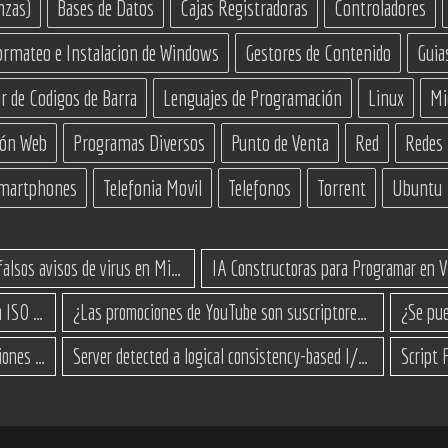
nzas)
Bases de Datos
Cajas Registradoras
Controladores
ormateo e Instalacion de Windows
Gestores de Contenido
Guia
r de Codigos de Barra
Lenguajes de Programación
Linux
Mi
ión Web
Programas Diversos
Punto de Venta
Red
Redes
martphones
Telefonia Movil
Telefonos
Torrent
Ubuntu
Cómo eliminar los falsos avisos de virus en Microsoft Edge
Cómo actualizar a Windows 11 desde una ISO en equipos no compatibles
¿Las promociones de YouTube son suscriptores reales o bots? Esta es la Verdad
Surface Go 3 no enciende: causas y soluciones paso a paso para que arranque
Server detected a logical consistency-based I/O error: incorrect pageid