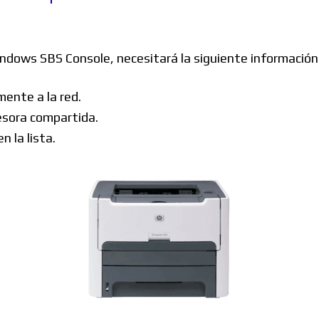
Windows
dows SBS Console, necesitará la siguiente información 
Linux
mente a la red.
esora compartida.
 la lista.
Diversos
Soporte