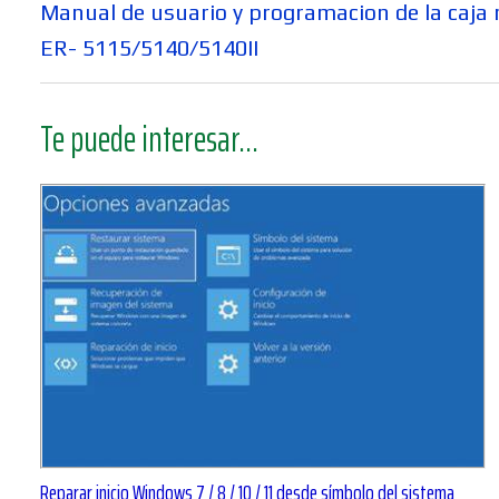
de
Entrada
Manual de usuario y programacion de la caja
entradas
anterior:
ER- 5115/5140/5140II
Te puede interesar...
Reparar inicio Windows 7 / 8 / 10 / 11 desde símbolo del sistema