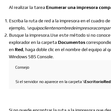
Al realizar la tarea
Enumerar una impresora compa
Escriba la ruta de red a la impresora en el cuadro d
ejemplo,
\equipoclientenombredeimpresoracompar
Busque la impresora.Use este método si no conoce la
explorador en la carpeta
Documentos
correspondie
Buscar
en
Red
, haga doble clic en el nombre del equipo al 
Windows SBS Console.
Consejo
Si el servidor no aparece en la carpeta
\EscritorioRed
Si no puede encontrar la ruta a la impresora que des