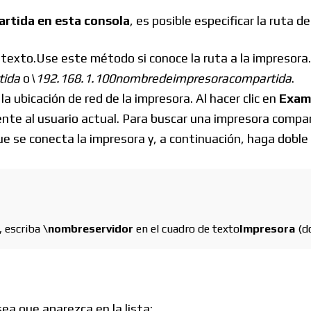
rtida en esta consola
, es posible especificar la ruta 
Foros
e texto.Use este método si conoce la ruta a la impresora.
tida
o
\192.168.1.100nombredeimpresoracompartida
.
 ubicación de red de la impresora. Al hacer clic en
Exam
nte al usuario actual. Para buscar una impresora compar
:
que se conecta la impresora y, a continuación, haga dobl
, escriba
\nombreservidor
en el cuadro de texto
Impresora
(d
ea que aparezca en la lista: