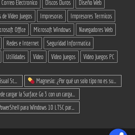
Correo Electronico
Discos Duros
Diseño Web
s de Video Juegos
Impresoras
Impresores Termicos
crosoft Office
Microsoft Windows
Navegadores Web
Redes e Internet
Seguridad Informatica
Utilidades
Video
Video Juegos
Video Juegos PC
IA Constructoras para Programar en Visual Studio con C#
Magnesio: ¿Por qué un solo tipo no es suficiente? (Guía de variantes)
¿Se puede cargar la Surface Go 3 con un cargador USB-C de teléfono?
Script PowerShell para Windows 10 LTSC para recuperar espacio