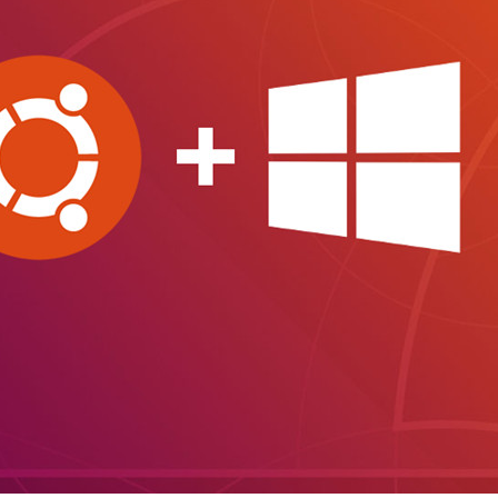
Foros
: