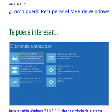
Navegación
ANTERIOR
de
Entrada
¿Como puedo Recuperar el MBR de Windows 7
entradas
anterior:
Te puede interesar...
Reparar inicio Windows 7 / 8 / 10 / 11 desde símbolo del sistema