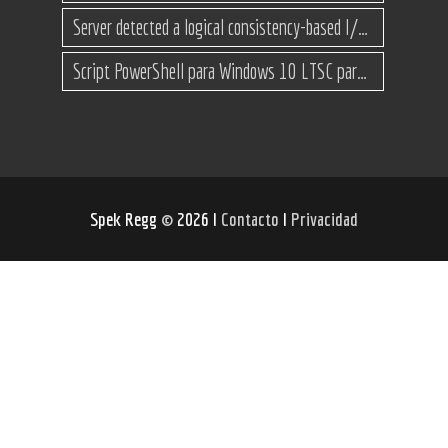
Server detected a logical consistency-based I/O error: incorrect pageid
Script PowerShell para Windows 10 LTSC para recuperar espacio
Spek Regg
©
2026 I
Contacto
I
Privacidad