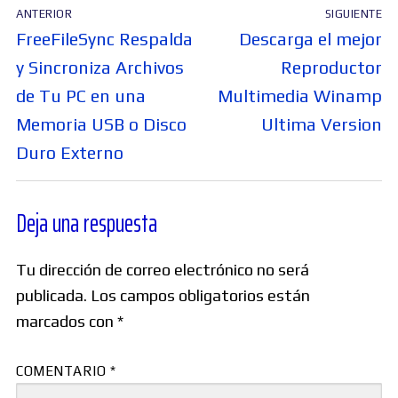
Navegación
ANTERIOR
SIGUIENTE
de
Entrada
Entrada
FreeFileSync Respalda
Descarga el mejor
entradas
anterior:
siguiente:
y Sincroniza Archivos
Reproductor
de Tu PC en una
Multimedia Winamp
Memoria USB o Disco
Ultima Version
Duro Externo
Deja una respuesta
Tu dirección de correo electrónico no será
publicada.
Los campos obligatorios están
marcados con
*
COMENTARIO
*