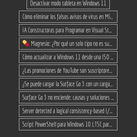
Desactivar modo tableta en Windows 11
Cómo eliminar los falsos avisos de virus en Microsoft Edge
IA Constructoras para Programar en Visual Studio con C#
Magnesio: ¿Por qué un solo tipo no es suficiente? (Guía de variantes)
Cómo actualizar a Windows 11 desde una ISO en equipos no compatibles
¿Las promociones de YouTube son suscriptores reales o bots? Esta es la Verdad
¿Se puede cargar la Surface Go 3 con un cargador USB-C de teléfono?
Surface Go 3 no enciende: causas y soluciones paso a paso para que arranque
Server detected a logical consistency-based I/O error: incorrect pageid
Script PowerShell para Windows 10 LTSC para recuperar espacio