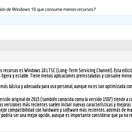
Windows
rsión de Windows 10 que consume menos recursos?
Linux
 recursos es
Windows 10 LTSC
(Long-Term Servicing Channel). Esta edici
Diversos
ás ligera y estable. Tiene menos aplicaciones preinstaladas y consume meno
s más básica y adecuada para uso personal, aunque no es tan optimizada c
 versión original de 2015 (también conocida como la versión 1507) tiende 
 las versiones más recientes suelen incluir nuevas características y mejor
mejor compatibilidad con hardware y software más recientes, además de ma
Soporte
7 podría ser una mejor opción, aunque es importante considerar que ya no rec