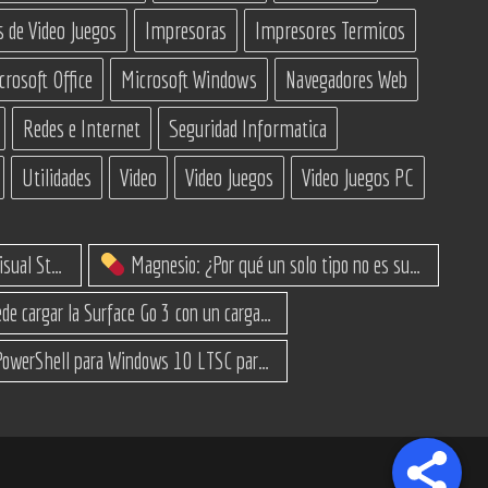
s de Video Juegos
Impresoras
Impresores Termicos
crosoft Office
Microsoft Windows
Navegadores Web
Redes e Internet
Seguridad Informatica
Utilidades
Video
Video Juegos
Video Juegos PC
IA Constructoras para Programar en Visual Studio con C#
Magnesio: ¿Por qué un solo tipo no es suficiente? (Guía de variantes)
¿Se puede cargar la Surface Go 3 con un cargador USB-C de teléfono?
Script PowerShell para Windows 10 LTSC para recuperar espacio