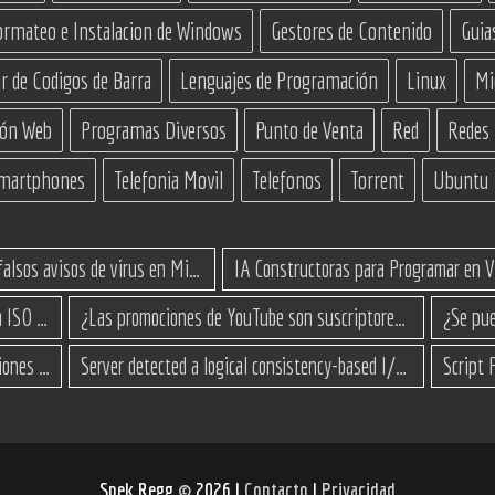
ormateo e Instalacion de Windows
Gestores de Contenido
Guia
r de Codigos de Barra
Lenguajes de Programación
Linux
Mi
ión Web
Programas Diversos
Punto de Venta
Red
Redes
martphones
Telefonia Movil
Telefonos
Torrent
Ubuntu
Cómo eliminar los falsos avisos de virus en Microsoft Edge
Cómo actualizar a Windows 11 desde una ISO en equipos no compatibles
¿Las promociones de YouTube son suscriptores reales o bots? Esta es la Verdad
Surface Go 3 no enciende: causas y soluciones paso a paso para que arranque
Server detected a logical consistency-based I/O error: incorrect pageid
Spek Regg
©
2026 I
Contacto
I
Privacidad