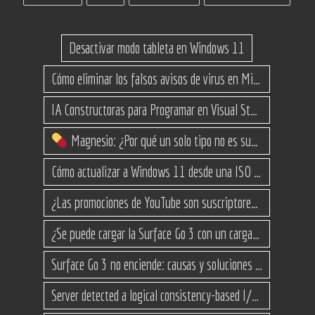
Desactivar modo tableta en Windows 11
Cómo eliminar los falsos avisos de virus en Microsoft Edge
IA Constructoras para Programar en Visual Studio con C#
Magnesio: ¿Por qué un solo tipo no es suficiente? (Guía de variantes)
Cómo actualizar a Windows 11 desde una ISO en equipos no compatibles
¿Las promociones de YouTube son suscriptores reales o bots? Esta es la Verdad
¿Se puede cargar la Surface Go 3 con un cargador USB-C de teléfono?
Surface Go 3 no enciende: causas y soluciones paso a paso para que arranque
Server detected a logical consistency-based I/O error: incorrect pageid