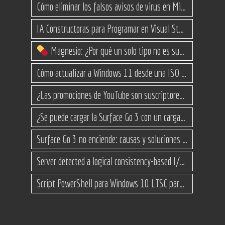
Cómo eliminar los falsos avisos de virus en Microsoft Edge
IA Constructoras para Programar en Visual Studio con C#
Magnesio: ¿Por qué un solo tipo no es suficiente? (Guía de variantes)
Cómo actualizar a Windows 11 desde una ISO en equipos no compatibles
¿Las promociones de YouTube son suscriptores reales o bots? Esta es la Verdad
¿Se puede cargar la Surface Go 3 con un cargador USB-C de teléfono?
Surface Go 3 no enciende: causas y soluciones paso a paso para que arranque
Server detected a logical consistency-based I/O error: incorrect pageid
Script PowerShell para Windows 10 LTSC para recuperar espacio