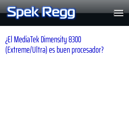
Ir
al
contenido
¿El MediaTek Dimensity 8300
(Extreme/Ultra) es buen procesador?
Tecnología
Moviles
Windows
Linux