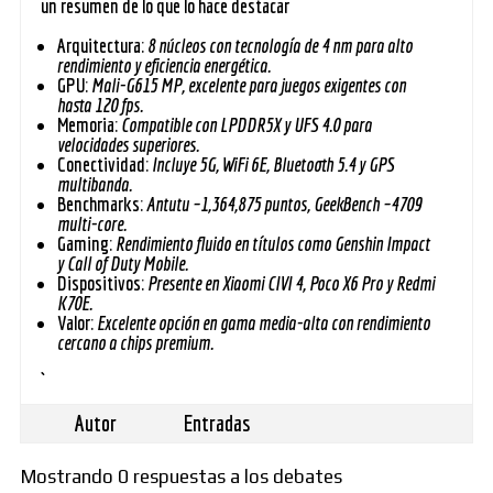
un resumen de lo que lo hace destacar
Arquitectura:
8 núcleos con tecnología de 4 nm para alto
rendimiento y eficiencia energética.
GPU:
Mali-G615 MP, excelente para juegos exigentes con
hasta 120 fps.
Memoria:
Compatible con LPDDR5X y UFS 4.0 para
velocidades superiores.
Conectividad:
Incluye 5G, WiFi 6E, Bluetooth 5.4 y GPS
multibanda.
Benchmarks:
Antutu ~1,364,875 puntos, GeekBench ~4709
multi-core.
Gaming:
Rendimiento fluido en títulos como Genshin Impact
y Call of Duty Mobile.
Dispositivos:
Presente en Xiaomi CIVI 4, Poco X6 Pro y Redmi
K70E.
Valor:
Excelente opción en gama media-alta con rendimiento
cercano a chips premium.
`
Autor
Entradas
Mostrando 0 respuestas a los debates