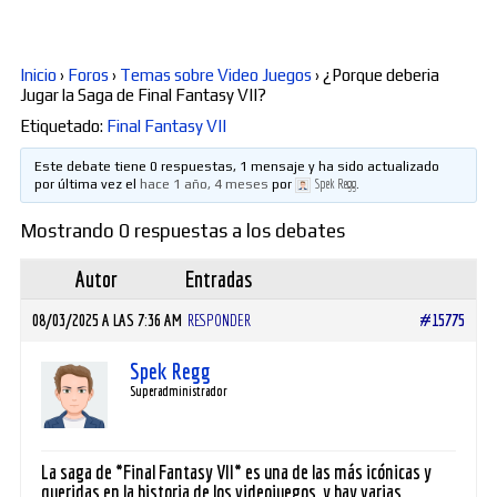
Diversos
Inicio
›
Foros
›
Temas sobre Video Juegos
›
¿Porque deberia
Jugar la Saga de Final Fantasy VII?
Soporte
Etiquetado:
Final Fantasy VII
Este debate tiene 0 respuestas, 1 mensaje y ha sido actualizado
por última vez el
hace 1 año, 4 meses
por
Spek Regg
.
Foros
Mostrando 0 respuestas a los debates
Autor
Entradas
Buscar:
08/03/2025 A LAS 7:36 AM
RESPONDER
#15775
Spek Regg
Superadministrador
La saga de *Final Fantasy VII* es una de las más icónicas y
queridas en la historia de los videojuegos, y hay varias