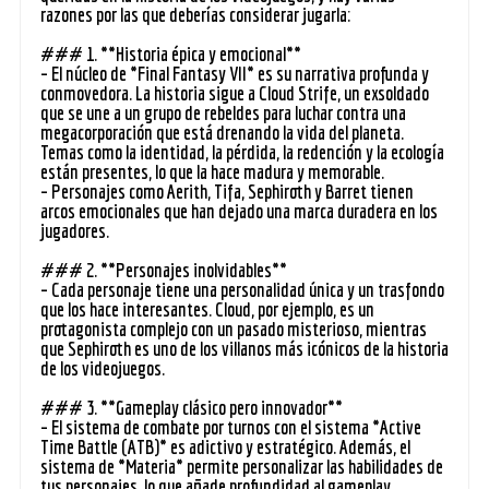
razones por las que deberías considerar jugarla:
### 1. **Historia épica y emocional**
– El núcleo de *Final Fantasy VII* es su narrativa profunda y
conmovedora. La historia sigue a Cloud Strife, un exsoldado
que se une a un grupo de rebeldes para luchar contra una
megacorporación que está drenando la vida del planeta.
Temas como la identidad, la pérdida, la redención y la ecología
están presentes, lo que la hace madura y memorable.
– Personajes como Aerith, Tifa, Sephiroth y Barret tienen
arcos emocionales que han dejado una marca duradera en los
jugadores.
### 2. **Personajes inolvidables**
– Cada personaje tiene una personalidad única y un trasfondo
que los hace interesantes. Cloud, por ejemplo, es un
protagonista complejo con un pasado misterioso, mientras
que Sephiroth es uno de los villanos más icónicos de la historia
de los videojuegos.
### 3. **Gameplay clásico pero innovador**
– El sistema de combate por turnos con el sistema *Active
Time Battle (ATB)* es adictivo y estratégico. Además, el
sistema de *Materia* permite personalizar las habilidades de
tus personajes, lo que añade profundidad al gameplay.