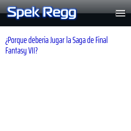
Ir
al
contenido
¿Porque deberia Jugar la Saga de Final
Fantasy VII?
Tecnología
Moviles
Windows
Linux