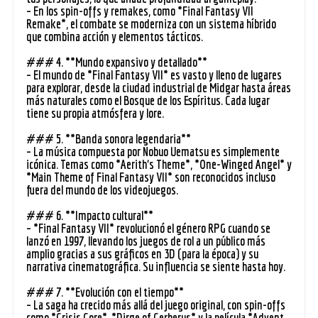
– En los spin-offs y remakes, como *Final Fantasy VII
Remake*, el combate se moderniza con un sistema híbrido
que combina acción y elementos tácticos.
### 4. **Mundo expansivo y detallado**
– El mundo de *Final Fantasy VII* es vasto y lleno de lugares
para explorar, desde la ciudad industrial de Midgar hasta áreas
más naturales como el Bosque de los Espíritus. Cada lugar
tiene su propia atmósfera y lore.
### 5. **Banda sonora legendaria**
– La música compuesta por Nobuo Uematsu es simplemente
icónica. Temas como *Aerith’s Theme*, *One-Winged Angel* y
*Main Theme of Final Fantasy VII* son reconocidos incluso
fuera del mundo de los videojuegos.
### 6. **Impacto cultural**
– *Final Fantasy VII* revolucionó el género RPG cuando se
lanzó en 1997, llevando los juegos de rol a un público más
amplio gracias a sus gráficos en 3D (para la época) y su
narrativa cinematográfica. Su influencia se siente hasta hoy.
### 7. **Evolución con el tiempo**
– La saga ha crecido más allá del juego original, con spin-offs
como *Crisis Core*, *Dirge of Cerberus* y la película *Advent