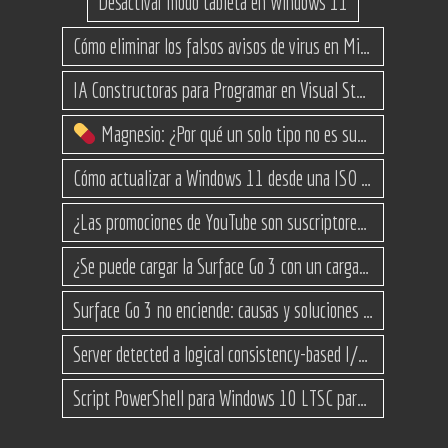
Desactivar modo tableta en Windows 11
Cómo eliminar los falsos avisos de virus en Microsoft Edge
IA Constructoras para Programar en Visual Studio con C#
Magnesio: ¿Por qué un solo tipo no es suficiente? (Guía de variantes)
Cómo actualizar a Windows 11 desde una ISO en equipos no compatibles
¿Las promociones de YouTube son suscriptores reales o bots? Esta es la Verdad
¿Se puede cargar la Surface Go 3 con un cargador USB-C de teléfono?
Surface Go 3 no enciende: causas y soluciones paso a paso para que arranque
Server detected a logical consistency-based I/O error: incorrect pageid
Script PowerShell para Windows 10 LTSC para recuperar espacio