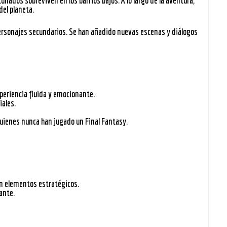
tunados sobreviven en los barrios bajos. A lo largo de la aventura,
del planeta.
 personajes secundarios. Se han añadido nuevas escenas y diálogos
periencia fluida y emocionante.
iales.
uienes nunca han jugado un Final Fantasy.
on elementos estratégicos.
ante.