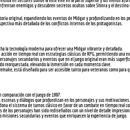
ividida en sectores donde la élite vive en la parte superior y los menos afor
enfrentan enemigos y descubren secretos ocultos sobre Shinra y el destino 
Foros
istoria original, expandiendo los eventos de Midgar y profundizando en los
spectiva más detallada de los conflictos internos de los protagonistas.
cha la tecnología moderna para ofrecer una Midgar vibrante y detallada.
:
 acción en tiempo real con estrategias clásicas de RPG, permitiendo una ex
personajes secundarios y eventos que en el juego original eran más superfic
sido reorquestada, elevando la inmersión en cada momento clave.
remake, está diseñado para ser accesible tanto para veteranos como para q
n comparación con el juego de 1997:
 escenas y diálogos que profundizan en los personajes y sus motivaciones.
dona el sistema de turnos clásico en favor de un combate en tiempo real c
s de los personajes han sido rediseñados con un nivel de detalle impresion
o misiones secundarias y eventos que enriquecen la experiencia de juego.