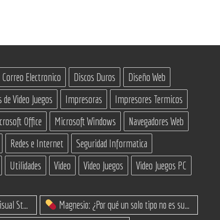
Correo Electronico
Discos Duros
Diseño Web
s de Video Juegos
Impresoras
Impresores Termicos
crosoft Office
Microsoft Windows
Navegadores Web
Redes e Internet
Seguridad Informatica
Utilidades
Video
Video Juegos
Video Juegos PC
IA Constructoras para Programar en Visual Studio con C#
Magnesio: ¿Por qué un solo tipo no es suficiente? (Guía de variantes)