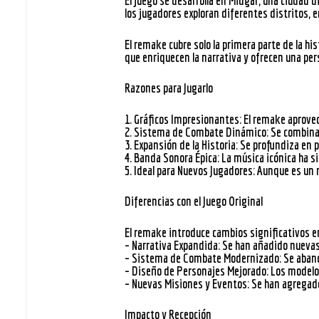
El juego se desarrolla en
Midgar
, una ciudad d
los jugadores exploran diferentes distritos, 
El remake cubre solo la primera parte de la h
que enriquecen la narrativa y ofrecen una per
Razones para Jugarlo
1.
Gráficos Impresionantes
: El remake aprove
Buscar
2.
Sistema de Combate Dinámico
: Se combina
3.
Expansión de la Historia
: Se profundiza en 
4.
Banda Sonora Épica
: La música icónica ha 
5.
Ideal para Nuevos Jugadores
: Aunque es un 
Diferencias con el Juego Original
El remake introduce cambios significativos e
–
Narrativa Expandida
: Se han añadido nuevas
–
Sistema de Combate Modernizado
: Se aban
–
Diseño de Personajes Mejorado
: Los modelo
–
Nuevas Misiones y Eventos
: Se han agregad
Impacto y Recepción