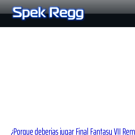
Ir
al
contenido
¿Porque deberias jugar Final Fantasy VII Re