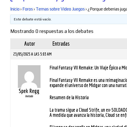
Inicio
›
Foros
›
Temas sobre Video Juegos
›
¿Porque deberias jug
Este debate está vacío.
Mostrando 0 respuestas a los debates
Autor
Entradas
23/05/2025 A LAS 5:03 AM
Final Fantasy VII Remake: Un Viaje Épico a Mi
Final Fantasy VII Remake es una reimaginación 
expande el universo de Midgar con una narra
Spek Regg
Resumen de la Historia
Invitado
La trama sigue a
Cloud Strife
, un ex-SOLDADO
A medida que avanza la historia, Cloud se enf