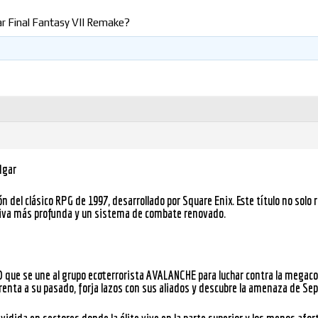
Windows
ar Final Fantasy VII Remake?
Linux
dgar
Diversos
del clásico RPG de 1997, desarrollado por Square Enix. Este título no solo r
tiva más profunda y un sistema de combate renovado.
Soporte
 que se une al grupo ecoterrorista
AVALANCHE
para luchar contra la megac
renta a su pasado, forja lazos con sus aliados y descubre la amenaza de
Sep