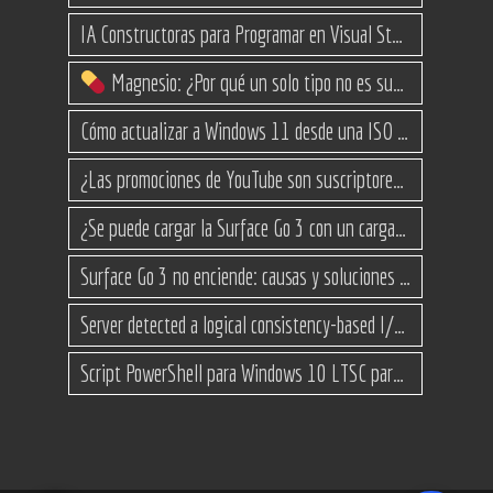
IA Constructoras para Programar en Visual Studio con C#
Magnesio: ¿Por qué un solo tipo no es suficiente? (Guía de variantes)
Cómo actualizar a Windows 11 desde una ISO en equipos no compatibles
¿Las promociones de YouTube son suscriptores reales o bots? Esta es la Verdad
¿Se puede cargar la Surface Go 3 con un cargador USB-C de teléfono?
Surface Go 3 no enciende: causas y soluciones paso a paso para que arranque
Server detected a logical consistency-based I/O error: incorrect pageid
Script PowerShell para Windows 10 LTSC para recuperar espacio