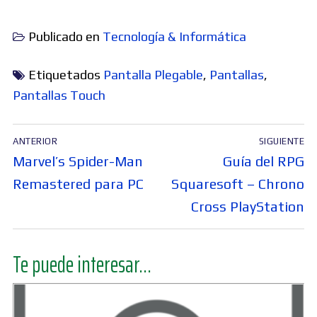
Publicado en
Tecnología & Informática
Etiquetados
Pantalla Plegable
,
Pantallas
,
Pantallas Touch
Navegación
ANTERIOR
SIGUIENTE
de
Entrada
Entrada
Marvel’s Spider-Man
Guía del RPG
entradas
anterior:
siguiente:
Remastered para PC
Squaresoft – Chrono
Cross PlayStation
Te puede interesar...