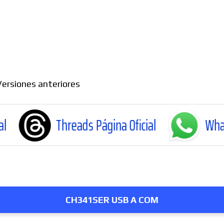
Versiones anteriores
Threads Página Oficial
WhatsApp Canal 
CH341SER USB A COM