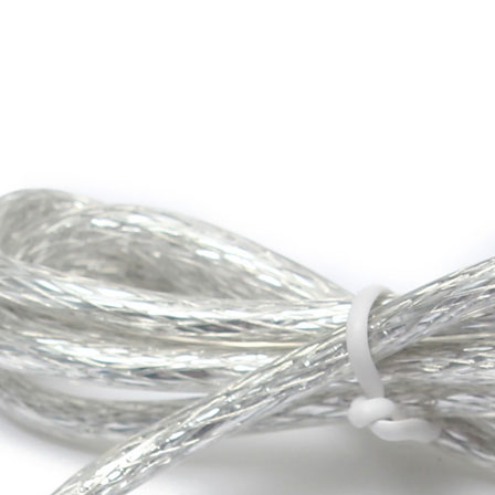
Foros
: