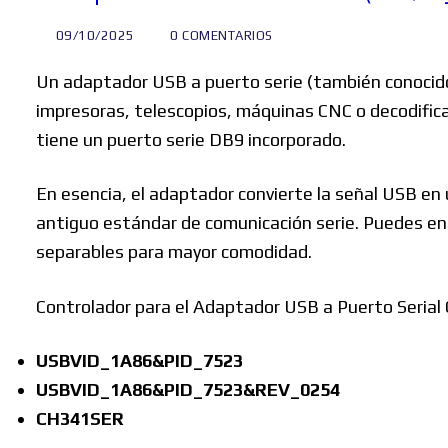
09/10/2025
0 COMENTARIOS
Un adaptador USB a puerto serie (también conocido
impresoras, telescopios, máquinas CNC o decodific
tiene un puerto serie DB9 incorporado.
En esencia, el adaptador convierte la señal USB en 
antiguo estándar de comunicación serie. Puedes en
separables para mayor comodidad.
Controlador para el Adaptador USB a Puerto Serial
USBVID_1A86&PID_7523
USBVID_1A86&PID_7523&REV_0254
CH341SER