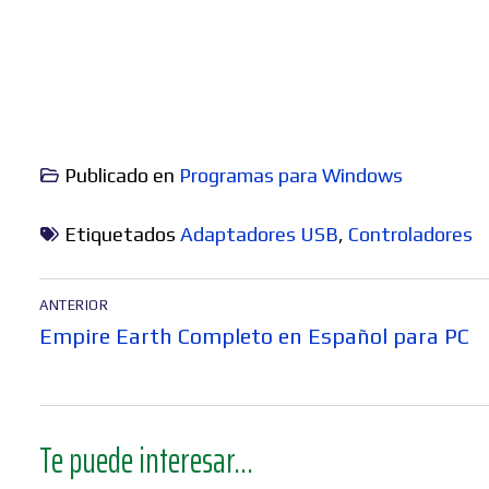
Publicado en
Programas para Windows
Etiquetados
Adaptadores USB
,
Controladores
Navegación
ANTERIOR
de
Entrada
Empire Earth Completo en Español para PC
entradas
anterior:
Te puede interesar...