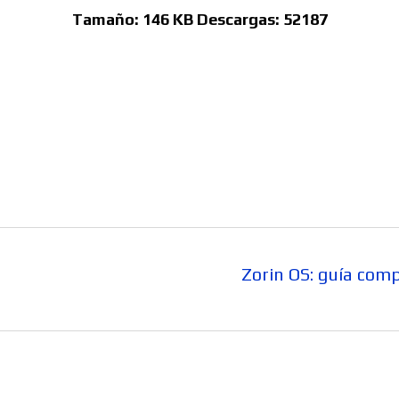
Tamaño:
146 KB
Descargas:
52187
Entrada
Zorin OS: guía com
siguiente: