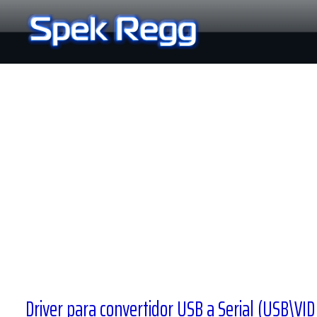
Ir
al
contenido
Driver para convertidor USB a Serial (USB\VI