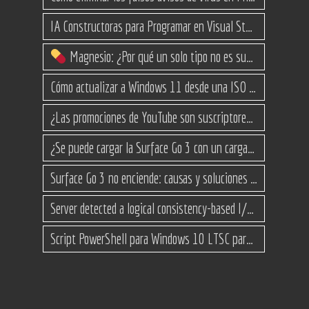
IA Constructoras para Programar en Visual Studio con C#
Magnesio: ¿Por qué un solo tipo no es suficiente? (Guía de variantes)
Cómo actualizar a Windows 11 desde una ISO en equipos no compatibles
¿Las promociones de YouTube son suscriptores reales o bots? Esta es la Verdad
¿Se puede cargar la Surface Go 3 con un cargador USB-C de teléfono?
Surface Go 3 no enciende: causas y soluciones paso a paso para que arranque
Server detected a logical consistency-based I/O error: incorrect pageid
Script PowerShell para Windows 10 LTSC para recuperar espacio