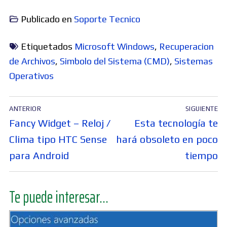
Publicado en
Soporte Tecnico
Etiquetados
Microsoft Windows
,
Recuperacion
de Archivos
,
Simbolo del Sistema (CMD)
,
Sistemas
Operativos
Navegación
ANTERIOR
SIGUIENTE
de
Entrada
Entrada
Fancy Widget – Reloj /
Esta tecnología te
entradas
anterior:
siguiente:
Clima tipo HTC Sense
hará obsoleto en poco
para Android
tiempo
Te puede interesar...