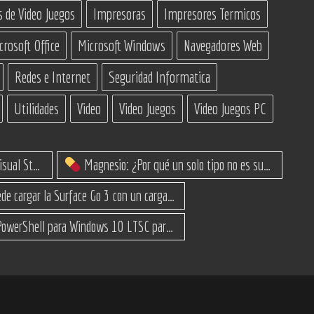
s de Video Juegos
Impresoras
Impresores Termicos
crosoft Office
Microsoft Windows
Navegadores Web
Redes e Internet
Seguridad Informatica
Utilidades
Video
Video Juegos
Video Juegos PC
IA Constructoras para Programar en Visual Studio con C#
Magnesio: ¿Por qué un solo tipo no es suficiente? (Guía de variantes)
¿Se puede cargar la Surface Go 3 con un cargador USB-C de teléfono?
Script PowerShell para Windows 10 LTSC para recuperar espacio