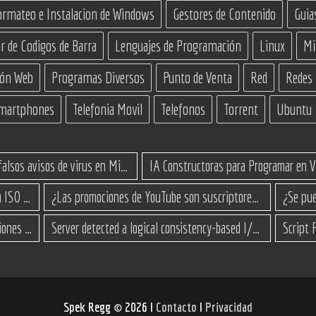
ormateo e Instalacion de Windows
Gestores de Contenido
Guia
r de Codigos de Barra
Lenguajes de Programación
Linux
Mi
ión Web
Programas Diversos
Punto de Venta
Red
Redes
martphones
Telefonia Movil
Telefonos
Torrent
Ubuntu
Cómo eliminar los falsos avisos de virus en Microsoft Edge
Cómo actualizar a Windows 11 desde una ISO en equipos no compatibles
¿Las promociones de YouTube son suscriptores reales o bots? Esta es la Verdad
Surface Go 3 no enciende: causas y soluciones paso a paso para que arranque
Server detected a logical consistency-based I/O error: incorrect pageid
Spek Regg
©
2026 I
Contacto
I
Privacidad