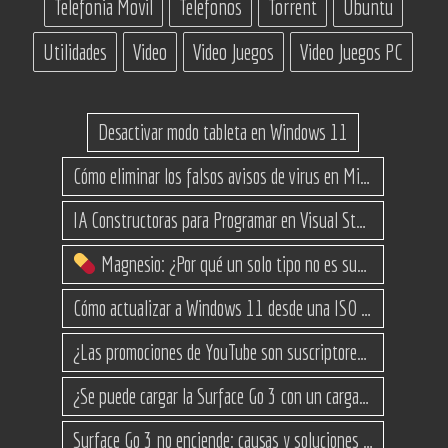
Telefonia Movil
Telefonos
Torrent
Ubuntu
Utilidades
Video
Video Juegos
Video Juegos PC
Desactivar modo tableta en Windows 11
Cómo eliminar los falsos avisos de virus en Microsoft Edge
IA Constructoras para Programar en Visual Studio con C#
Magnesio: ¿Por qué un solo tipo no es suficiente? (Guía de variantes)
Cómo actualizar a Windows 11 desde una ISO en equipos no compatibles
¿Las promociones de YouTube son suscriptores reales o bots? Esta es la Verdad
¿Se puede cargar la Surface Go 3 con un cargador USB-C de teléfono?
Surface Go 3 no enciende: causas y soluciones paso a paso para que arranque