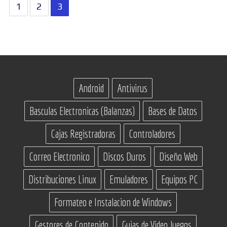
Paginación
1
2
3
de
entradas
Android
Antivirus
Basculas Electronicas (Balanzas)
Bases de Datos
Cajas Registradoras
Controladores
Correo Electronico
Discos Duros
Diseño Web
Distribuciones Linux
Emuladores
Equipos PC
Formateo e Instalacion de Windows
Gestores de Contenido
Guias de Video Juegos