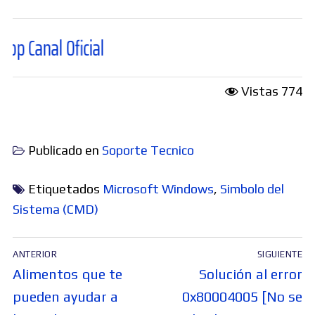
Oficial
Vistas
774
Publicado en
Soporte Tecnico
Etiquetados
Microsoft Windows
,
Simbolo del
Sistema (CMD)
Navegación
ANTERIOR
SIGUIENTE
de
Entrada
Entrada
Alimentos que te
Solución al error
entradas
anterior:
siguiente:
pueden ayudar a
0x80004005 [No se