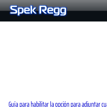
Ir
al
contenido
Guía para habilitar la opción para adjuntar c