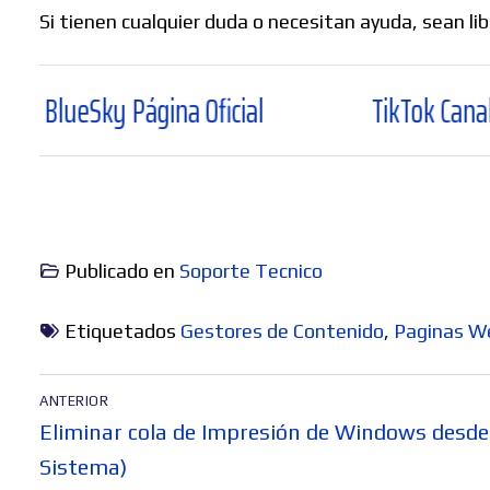
Si tienen cualquier duda o necesitan ayuda, sean li
ky Página Oficial
TikTok Canal Oficial
Publicado en
Soporte Tecnico
Etiquetados
Gestores de Contenido
,
Paginas W
Navegación
ANTERIOR
de
Entrada
Eliminar cola de Impresión de Windows desde
entradas
anterior:
Sistema)