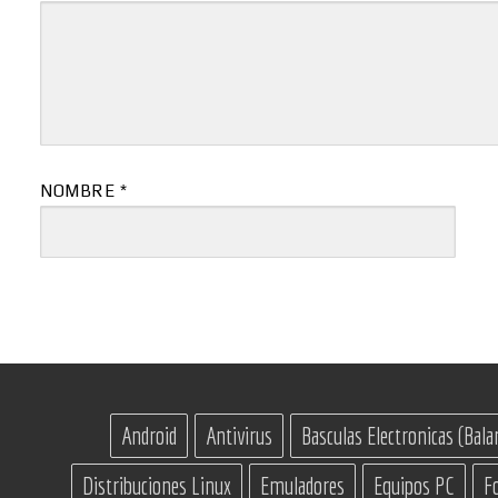
NOMBRE
*
Android
Antivirus
Basculas Electronicas (Bala
Distribuciones Linux
Emuladores
Equipos PC
F