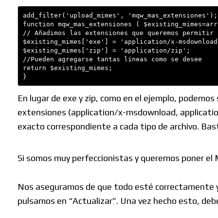
add_filter('upload_mimes', 'mqw_mas_extensiones');

function mqw_mas_extensiones ( $existing_mimes=arra
// Añadimos las extensiones que queremos permitir 
$existing_mimes['exe'] = 'application/x-msdownload'
$existing_mimes['zip'] = 'application/zip';

//Pueden agregarse tantas líneas como se desee

return $existing_mimes;

}
En lugar de exe y zip, como en el ejemplo, podemo
extensiones (application/x-msdownload, application
exacto correspondiente a cada tipo de archivo. Bas
Si somos muy perfeccionistas y queremos poner e
Nos aseguramos de que todo esté correctamente y 
pulsamos en “Actualizar”. Una vez hecho esto, debe