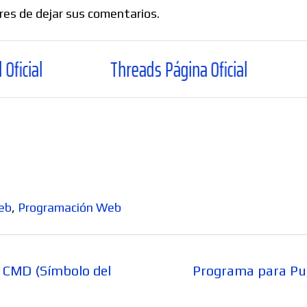
bres de dejar sus comentarios.
Threads Página Oficial
WhatsApp
eb
,
Programación Web
Entrada
 CMD (Símbolo del
Programa para Pun
siguiente: