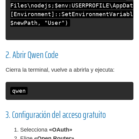
Files\nodejs;$env:USERPROFILE\AppData
[Environment]::SetEnvironmentVariable
$newPath, "User")
2. Abrir Qwen Code
Cierra la terminal, vuelve a abrirla y ejecuta:
qwen
3. Configuración del acceso gratuito
Selecciona
«OAuth»
Elige
«Open Router»