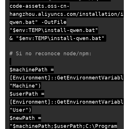
code-assets.oss-cn-
hangzhou.aliyuncs.com/installation/in
qwen.bat" -OutFile
"$env:TEMP\install-qwen.bat"
& "$env:TEMP\install-qwen.bat"
# Si no reconoce node/npm:
$machinePath =
[Environment]::GetEnvironmentVariable
"Machine")
$userPath =
[Environment]::GetEnvironmentVariable
"User")
$newPath =
"$machinePath;$userPath;C:\Program