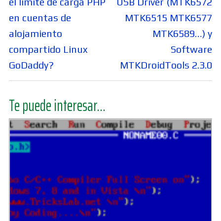
entradas
el límite de carga PHP
USB Driver (MTK6572
en cuentas de
MTK6515 MTK6577
alojamiento
MTK6589…) y
compartido Linux
Software
GoDaddy?
MTKDroidTools 2.3.0
Te puede interesar...