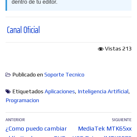
dentro de tu editor.
Oficial
Vistas
213
Publicado en
Soporte Tecnico
Etiquetados
Aplicaciones
,
Inteligencia Artificial
,
Programacion
Navegación
ANTERIOR
SIGUIENTE
de
Entrada
Entrada
¿Como puedo cambiar
MediaTek MTK65xx
anterior:
siguiente: