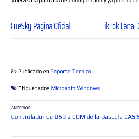
Vuelve a la pantalla de Configuración y ya podrás e
ágina Oficial
TikTok Canal Oficial
Publicado en
Soporte Tecnico
Etiquetados
Microsoft Windows
Navegación
ANTERIOR
de
Entrada
Controlador de USB a COM de la Bascula CAS 
entradas
anterior: