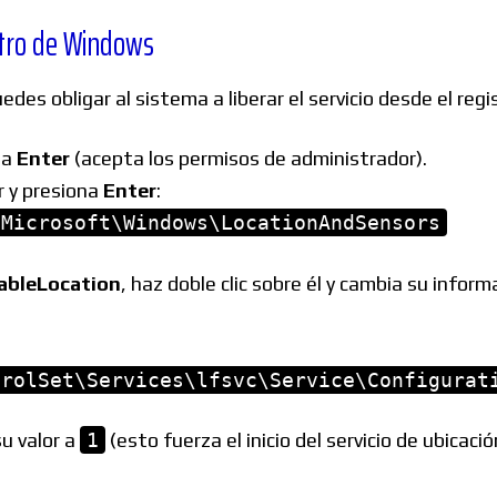
stro de Windows
es obligar al sistema a liberar el servicio desde el regi
na
Enter
(acepta los permisos de administrador).
r y presiona
Enter
:
\Microsoft\Windows\LocationAndSensors
ableLocation
, haz doble clic sobre él y cambia su inform
trolSet\Services\lfsvc\Service\Configurat
su valor a
1
(esto fuerza el inicio del servicio de ubicació