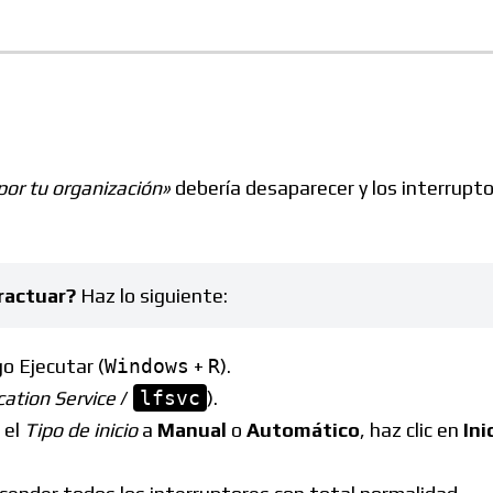
por tu organización»
debería desaparecer y los interrupt
eractuar?
Haz lo siguiente:
o Ejecutar (
Windows
+
R
).
cation Service
/
lfsvc
).
 el
Tipo de inicio
a
Manual
o
Automático
, haz clic en
Ini