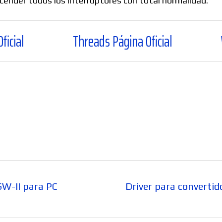
ncender todos los interruptores con total normalidad.
Threads Página Oficial
WhatsApp Can
Entrada
SW-II para PC
Driver para convertid
siguiente: