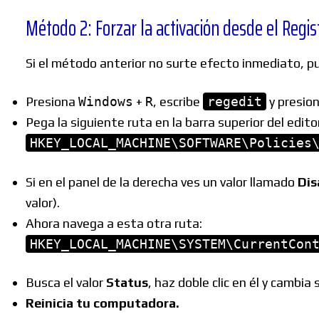
Método 2: Forzar la activación desde el Regi
Si el método anterior no surte efecto inmediato, pued
Presiona
Windows
+
R
, escribe
regedit
y presio
Pega la siguiente ruta en la barra superior del edito
HKEY_LOCAL_MACHINE\SOFTWARE\Policies
Si en el panel de la derecha ves un valor llamado
Dis
valor).
Ahora navega a esta otra ruta:
HKEY_LOCAL_MACHINE\SYSTEM\CurrentCon
Busca el valor
Status
, haz doble clic en él y cambia 
Reinicia tu computadora.