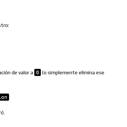
stro:
ación de valor a
0
(o simplemente elimina ese
ion
n).