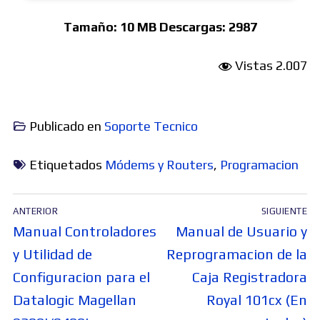
Tamaño:
10 MB
Descargas:
2987
Vistas
2.007
Publicado en
Soporte Tecnico
Etiquetados
Módems y Routers
,
Programacion
Navegación
ANTERIOR
SIGUIENTE
de
Entrada
Entrada
Manual Controladores
Manual de Usuario y
entradas
anterior:
siguiente:
y Utilidad de
Reprogramacion de la
Configuracion para el
Caja Registradora
Datalogic Magellan
Royal 101cx (En