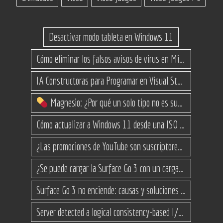
Desactivar modo tableta en Windows 11
Cómo eliminar los falsos avisos de virus en Microsoft Edge
IA Constructoras para Programar en Visual Studio con C#
Magnesio: ¿Por qué un solo tipo no es suficiente? (Guía de variantes)
Cómo actualizar a Windows 11 desde una ISO en equipos no compatibles
¿Las promociones de YouTube son suscriptores reales o bots? Esta es la Verdad
¿Se puede cargar la Surface Go 3 con un cargador USB-C de teléfono?
Surface Go 3 no enciende: causas y soluciones paso a paso para que arranque
Server detected a logical consistency-based I/O error: incorrect pageid