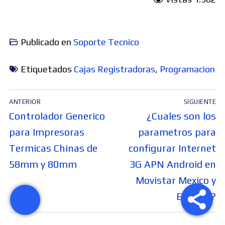
Publicado en
Soporte Tecnico
Etiquetados
Cajas Registradoras
,
Programacion
Navegación
ANTERIOR
SIGUIENTE
de
Entrada
Entrada
Controlador Generico
¿Cuales son los
entradas
anterior:
siguiente:
para Impresoras
parametros para
Termicas Chinas de
configurar Internet
58mm y 80mm
3G APN Android en
Movistar Mexico y
España?