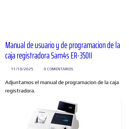
Diversos
Soporte
Manual de usuario y de programacion de la
caja registradora Sam4s ER-350II
Foros
11/10/2025
0 COMENTARIOS
Buscar:
Adjuntamos el manual de programacion de la caja
registradora.